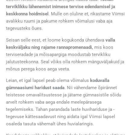
terviklikku lähenemist inimese tervise edendamisel ja
keskkonna hoidmisel
. Mulle on oluline et,
rikastame Viimsi
avalikku ruumi
ja pakume rohkem võimalusi vaba aja
tegevusteks õues.
Seisan selle eest, et loome kogukonda ühendava
valla
keskväljaku ning rajame rannapromenaadi,
mis koos
terviseradade ja mõisapargiga moodustab tervikliku
jalutusteekonna. Seal võiks olla rohkem mänguväljakuid ja
mõnus perega koos aega veeta.
Leian, et igal lapsel peab olema võimalus
koduvalla
gümnaasiumi haridust saada
. Nii vähendame õpirännet
teistesse omavalitsustesse ja jätame gümnasistile sõidu
arvelt rohkem vaba aega endale meelepärasega
tegelemiseks. Tahan parandada laste huvihariduse ja -
tegevuse kättesaadavust ning aidata igal Viimsi lapsel
osaleda tasuta vähemalt ühes huvialaringis.