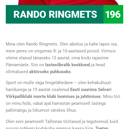
Mina olen Rando Ringmets.
Olen abielus ja kahe lapse isa,
meie peres on sirgumas 8- ja 10-aastased poisid. Viimsis
oleme elanud tänaseks 13 aastat, oma kodu rajasime
Pärnamäele. Siin on
lastesõbralik keskkond
ja head
võimalused
aktiivseks puhkuseks
.
Sport on mulle väga hingelähedane – olen kehakultuuri
haridusega ja 19 aastat osalenud
Eesti suurima Selveri
Võrkpalliklubi noorte klubi loomises ja juhtimises
. Minu töö
on minu hobi, vabal ajal harrastan peamiselt lastega
pallimängu ja liikumist värskes õhus.
Olen seni peamiselt Tallinnas töötanud ja tegutsenud, kuid
soovin rohkem kodukoha arengus kaasa lüüa.
Toetan